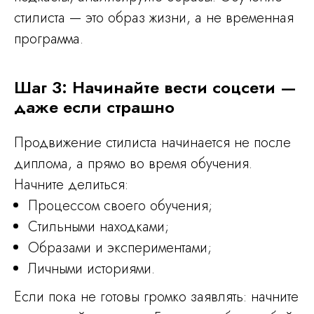
стилиста — это образ жизни, а не временная
программа.
Шаг 3: Начинайте вести соцсети —
даже если страшно
Продвижение стилиста начинается не после
диплома, а прямо во время обучения.
Начните делиться:
Процессом своего обучения;
Стильными находками;
ПРИСОЕДИНЯЙСЯ НА КУРС
Образами и экспериментами;
СТИЛИСТ-ИМИДЖМЕЙКЕР
Личными историями.
Хотите стать стилистом и
Если пока не готовы громко заявлять: начните
подбирать стильные образы
профессионально?